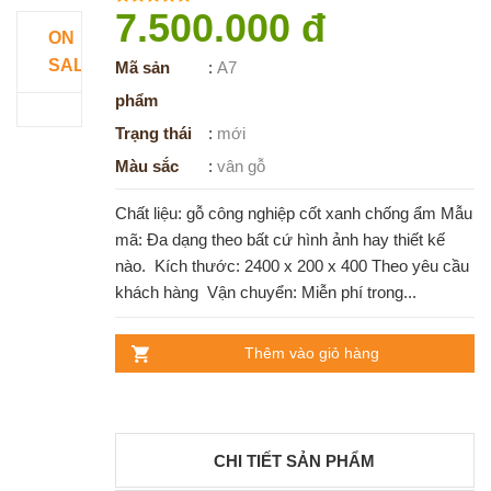
7.500.000 đ
ON
SALE
Mã sản
:
A7
phẩm
Trạng thái
:
mới
Màu sắc
:
vân gỗ
Chất liệu: gỗ công nghiệp cốt xanh chống ẩm Mẫu
mã: Đa dạng theo bất cứ hình ảnh hay thiết kế
nào. Kích thước: 2400 x 200 x 400 Theo yêu cầu
khách hàng Vận chuyển: Miễn phí trong...
Thêm vào giỏ hàng
CHI TIẾT SẢN PHẨM