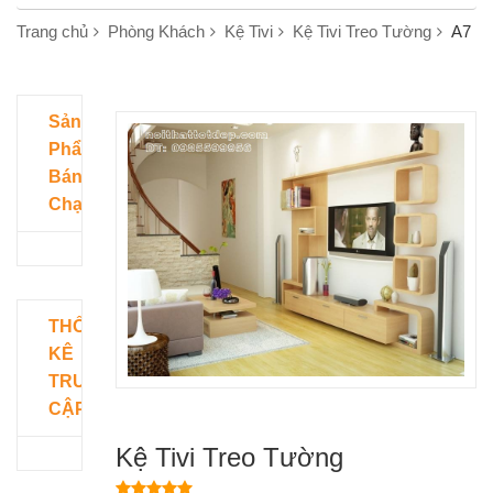
Trang chủ
Phòng Khách
Kệ Tivi
Kệ Tivi Treo Tường
A7
Sản
Phẩm
Bán
Chạy
THỐNG
KÊ
TRUY
CẬP
Kệ Tivi Treo Tường