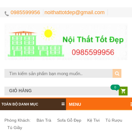
0985599956
noithattotdep@gmail.com
0
GIỎ HÀNG
MENU
TOÀN BỘ DANH MỤC
Phòng Khách:
Bàn Trà
Sofa Gỗ Đẹp
Kệ Tivi
Tủ Rượu
Tủ Giầy