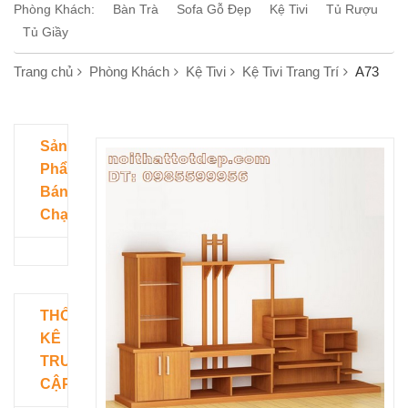
Phòng Khách:
Bàn Trà
Sofa Gỗ Đẹp
Kệ Tivi
Tủ Rượu
Tủ Giầy
Trang chủ
Phòng Khách
Kệ Tivi
Kệ Tivi Trang Trí
A73
Sản
Phẩm
Bán
Chạy
THỐNG
KÊ
TRUY
CẬP