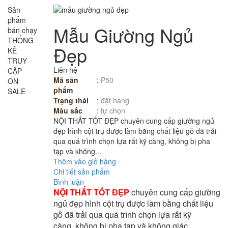
Sản
phẩm
Mẫu Giường Ngủ
bán chạy
THỐNG
Đẹp
KÊ
TRUY
Liên hệ
CẬP
Mã sản
:
P50
ON
phẩm
SALE
Trạng thái
:
đặt hàng
Màu sắc
:
tự chọn
NỘI THẤT TỐT ĐẸP chuyên cung cấp giường ngủ
đẹp hình cột trụ được làm bằng chất liệu gỗ đã trải
qua quá trình chọn lựa rất kỹ càng, không bị pha
tạp và không...
Thêm vào giỏ hàng
Chi tiết sản phẩm
Bình luận
NỘI THẤT TỐT ĐẸP
chuyên cung cấp
giường
ngủ đẹp hình cột trụ
được làm bằng chất liệu
gỗ đã trải qua quá trình chọn lựa rất kỹ
càng, không bị pha tạp và không giác.