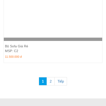
Thêm vào giỏ hàng
Bộ Sofa Giá Rẻ
MSP: C2
11.500.000 đ
1
2
Tiếp