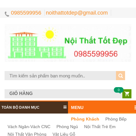
0985599956
noithattotdep@gmail.com
0
GIỎ HÀNG
MENU
TOÀN BỘ DANH MỤC
Phòng Khách
Phòng Bếp
Vách Ngăn-Vách CNC
Phòng Ngủ
Nội Thất Trẻ Em
Nội Thất Văn Phòng
Vật Liệu Gỗ