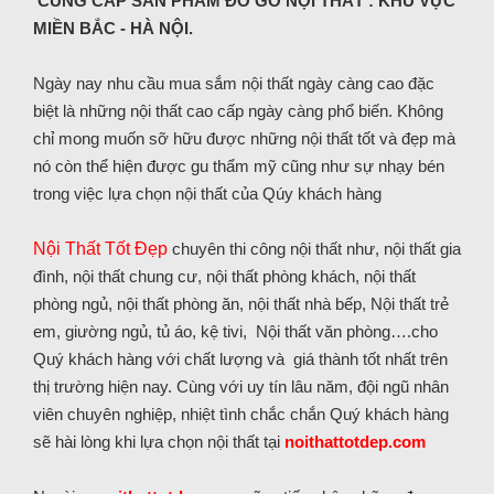
CUNG CẤP SẢN PHẨM ĐỒ GỖ NỘI THẤT : KHU VỰC
MIỀN BẮC - HÀ NỘI.
Ngày nay nhu cầu mua sắm nội thất ngày càng cao đặc
biệt là những nội thất cao cấp ngày càng phổ biến. Không
chỉ mong muốn sỡ hữu được những nội thất tốt và đẹp mà
nó còn thể hiện được gu thẩm mỹ cũng như sự nhạy bén
trong việc lựa chọn nội thất của Qúy khách hàng
Nội Thất Tốt Đẹp
chuyên thi công nội thất như, nội thất gia
đình, nội thất chung cư, nội thất phòng khách, nội thất
phòng ngủ, nội thất phòng ăn, nội thất nhà bếp, Nội thất trẻ
em, giường ngủ, tủ áo, kệ tivi, Nội thất văn phòng….cho
Quý khách hàng với chất lượng và giá thành tốt nhất trên
thị trường hiện nay. Cùng với uy tín lâu năm, đội ngũ nhân
viên chuyên nghiệp, nhiệt tình chắc chắn Quý khách hàng
sẽ hài lòng khi lựa chọn nội thất tại
noithattotdep.com