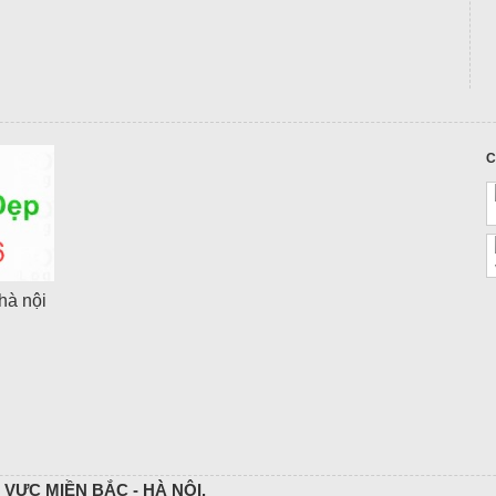
C
hà nội
VỰC MIỀN BẮC - HÀ NỘI.