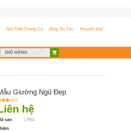
Nội Thất Chung Cư
Blog Tin Tức
Khuyến Mại
0
GIỎ HÀNG
Mẫu Giường Ngủ Đẹp
Liên hệ
ã sản
:
P53
phẩm