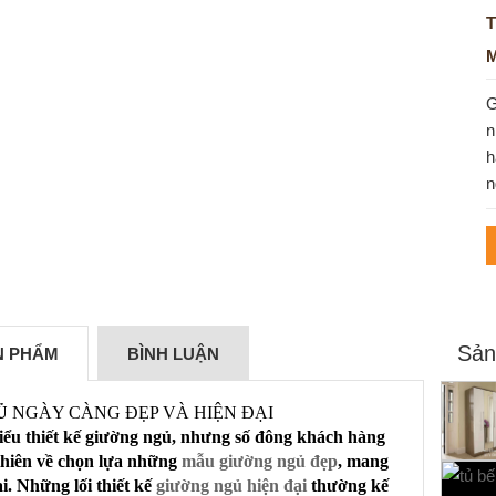
T
M
G
n
h
n
Sản
ẢN PHẨM
BÌNH LUẬN
Ủ
NGÀY CÀNG ĐẸP VÀ HIỆN ĐẠI
iểu thiết kế giường ngủ, nhưng số đông khách hàng
thiên về chọn lựa những
mẫu giường ngủ đẹp
, mang
i. Những lối thiết kế
giường ngủ hiện đại
thường kế