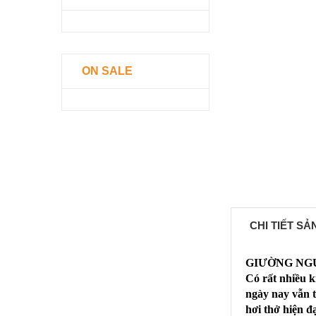
ON SALE
CHI TIẾT S
GIƯỜNG NG
Có rất nhiều k
ngày nay vẫn 
hơi thở hiện đạ