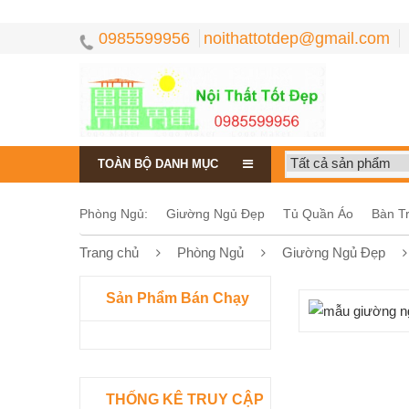
0985599956
noithattotdep@gmail.com
TOÀN BỘ DANH MỤC
Phòng Ngủ:
Giường Ngủ Đẹp
Tủ Quần Áo
Bàn T
Trang chủ
Phòng Ngủ
Giường Ngủ Đẹp
Sản Phẩm Bán Chạy
THỐNG KÊ TRUY CẬP