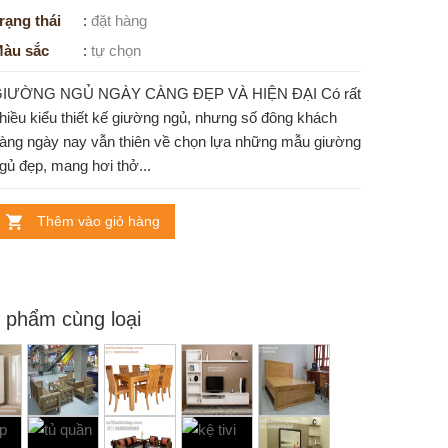
rạng thái
:
đặt hàng
àu sắc
:
tự chọn
IƯỜNG NGỦ NGÀY CÀNG ĐẸP VÀ HIỆN ĐẠI Có rất
hiều kiểu thiết kế giường ngủ, nhưng số đông khách
àng ngày nay vẫn thiên về chọn lựa những mẫu giường
gủ đẹp, mang hơi thở...
Thêm vào giỏ hàng
 phẩm cùng loại