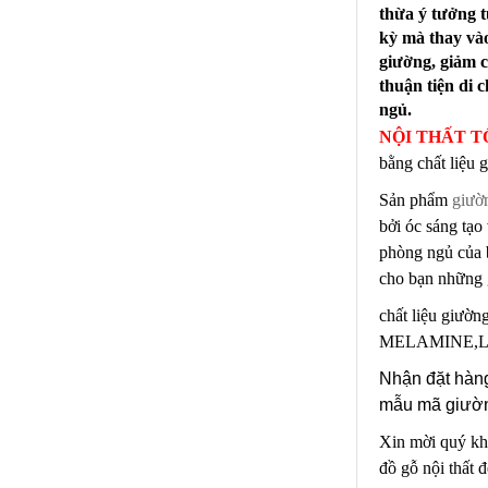
thừa ý tưởng 
kỳ mà thay vào
giường, giảm 
thuận tiện di
ngủ.
NỘI THẤT T
bằng chất liệu g
Sản phẩm
giườ
bởi óc sáng tạo
phòng ngủ của b
cho bạn những 
chất liệu giư
MELAMINE,
Nhận đặt hàng
mẫu mã giườ
Xin mời quý kh
đồ gỗ nội thất 