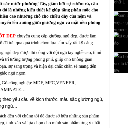
từ các nước phương Tây, giảm bớt sự rườm rà, cầu
 đó là những kiểu thiết kế giúp tăng phần mộc cho
chiều cao nhường chỗ cho chiều dày của nệm và
 chuyển lên xuống giữa giường ngủ và mặt nền phòng
ỐT Đ
Ẹ
P
chuyên cung cấp
giường ngủ đẹp, được làm
ỗ đã trải qua quá trình chọn lựa tẩm xấy rất kỹ càng.
ng ngủ đẹp
được thi công với đội ngũ tay nghề cao, tỉ mỉ
 và trí tưởng tượng phong phú, giúp cho không gian
ạn, sự sang trọng và hiện đại chắc chắn sẽ mang đến
giấc ngủ ngon.
ờng Gỗ công nghiệp: MDF, MFC,VENEER,
LAMINATE…
 theo yêu cầu về kích thước, màu sắc giường ngủ,
ng ngủ…
ách đến với chúng tôi để được sở hữu những sản phẩm
đẹp, tinh xảo và lựa chọn cho mình sản phẩm ưng ý nhất.