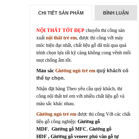
CHI TIẾT SẢN PHẨM
BÌNH LUẬN
NỘI THẤT TỐT ĐẸP
chuyên thi công sản
xuất
nội thất trẻ em
, được thi công với máy
móc hiện đại nhất, chất liệu gỗ đã trải qua quá
trình chọn lựa rất kỹ càng không cong vênh mối
mọt chống ẩm tốt.
Màu sắc
Giường ngủ trẻ
e
m
quý khách có
thể tự chọn.
Nhận đặt hàng Theo yêu cầu quý khách, thi
công nội thất trẻ em với nhiều chất liệu gỗ và
màu sắc khác nhau.
Giường ngủ trẻ
e
m
được thi công Với các chất
liệu gỗ công nghiệp:
Giường
gỗ
MDF
,
Giường gỗ MFC
,
Giường
gỗ
HDF ,
Giường gỗ veneer phủ vân gỗ tự