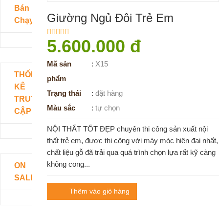
Bán
Giường Ngủ Đôi Trẻ Em
Chạy
5.600.000 đ
Mã sản
:
X15
THỐNG
phẩm
KÊ
Trạng thái
:
đặt hàng
TRUY
Màu sắc
:
tự chọn
CẬP
NỘI THẤT TỐT ĐẸP chuyên thi công sản xuất nội
thất trẻ em, được thi công với máy móc hiện đại nhất,
chất liệu gỗ đã trải qua quá trình chọn lựa rất kỹ càng
không cong...
ON
SALE
Thêm vào giỏ hàng