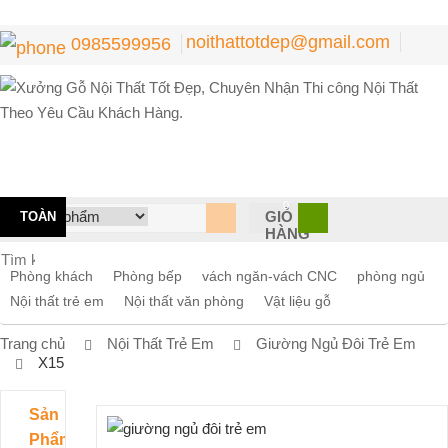
noithattotdep@gmail.com
0985599956
0
GIỎ
TOÀN
HÀNG
BỘ
Phòng khách
Phòng bếp
vách ngăn-vách CNC
phòng ngủ
DANH
Nội thất trẻ em
Nội thất văn phòng
Vật liệu gỗ
MỤC
Trang chủ
Nội Thất Trẻ Em
Giường Ngủ Đôi Trẻ Em
X15
Sản
Phẩm