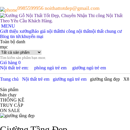
0985599956
noithattotdep@gmail.com
MENU
Giới thiệu xưởng
Báo giá nội thất
thi công nội thất
nội thất chung cư
Blog tin tức
khuyến mại
Toàn bộ danh
mục
Giỏ hàng
0
Nội thất trẻ em:
phòng ngủ trẻ em
giường ngủ trẻ em
Trang chủ
Nội thất trẻ em
giường ngủ trẻ em
giường tầng đẹp
X8
Sản phẩm
bán chạy
THỐNG KÊ
TRUY CẬP
ON SALE
Giường Tầng Đẹp