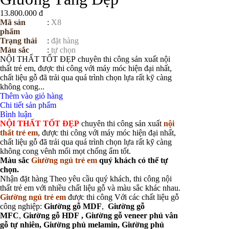
13.800.000 đ
Mã sản
:
X8
phẩm
Trạng thái
:
đặt hàng
Màu sắc
:
tự chọn
NỘI THẤT TỐT ĐẸP chuyên thi công sản xuất nội
thất trẻ em, được thi công với máy móc hiện đại nhất,
chất liệu gỗ đã trải qua quá trình chọn lựa rất kỹ càng
không cong...
Thêm vào giỏ hàng
Chi tiết sản phẩm
Bình luận
NỘI THẤT TỐT ĐẸP
chuyên thi công sản xuất
nội
thất trẻ em
, được thi công với máy móc hiện đại nhất,
chất liệu gỗ đã trải qua quá trình chọn lựa rất kỹ càng
không cong vênh mối mọt chống ẩm tốt.
Màu sắc
Giường ngủ trẻ
e
m
quý khách có thể tự
chọn.
Nhận đặt hàng Theo yêu cầu quý khách, thi công nội
thất trẻ em với nhiều chất liệu gỗ và màu sắc khác nhau.
Giường ngủ trẻ
e
m
được thi công Với các chất liệu gỗ
công nghiệp:
Giường
gỗ MDF
,
Giường gỗ
MFC
,
Giường
gỗ HDF ,
Giường gỗ veneer phủ vân
gỗ tự nhiên,
Giường phủ melamin,
Giường phủ