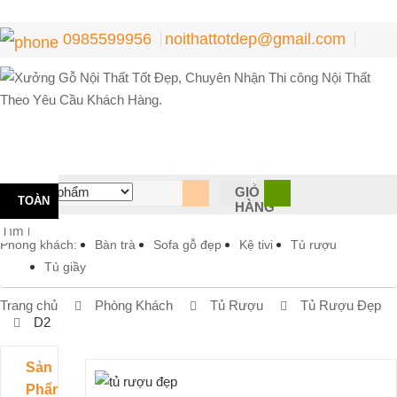
0985599956
noithattotdep@gmail.com
0
GIỎ
TOÀN
HÀNG
BỘ
Phòng khách:
Bàn trà
Sofa gỗ đẹp
Kệ tivi
Tủ rượu
Tủ giầy
DANH
Trang chủ
Phòng Khách
Tủ Rượu
Tủ Rượu Đẹp
MỤC
D2
Sản
Phẩm