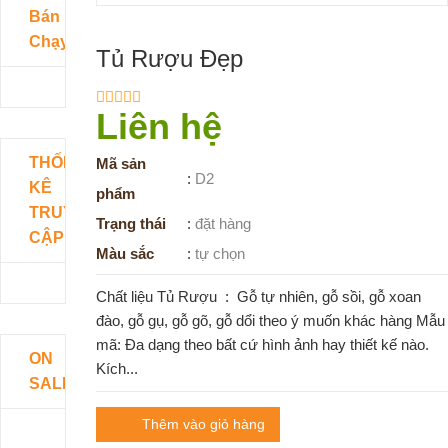
Bán
Chạy
Tủ Rượu Đẹp
Liên hệ
THỐNG
Mã sản
:
D2
KÊ
phẩm
TRUY
Trạng thái
:
đặt hàng
CẬP
Màu sắc
:
tự chọn
Chất liệu Tủ Rượu : Gỗ tự nhiên, gỗ sồi, gỗ xoan
đào, gỗ gụ, gỗ gõ, gỗ dổi theo ý muốn khác hàng Mẫu
mã: Đa dạng theo bất cứ hình ảnh hay thiết kế nào.
ON
Kích...
SALE
Thêm vào giỏ hàng