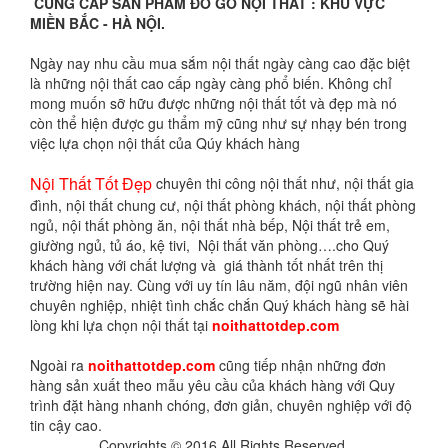
CUNG CẤP SẢN PHẨM ĐỒ GỖ NỘI THẤT : KHU VỰC
MIỀN BẮC - HÀ NỘI.
Ngày nay nhu cầu mua sắm nội thất ngày càng cao đặc biệt
là những nội thất cao cấp ngày càng phổ biến. Không chỉ
mong muốn sỡ hữu được những nội thất tốt và đẹp mà nó
còn thể hiện được gu thẩm mỹ cũng như sự nhạy bén trong
việc lựa chọn nội thất của Qúy khách hàng
Nội Thất Tốt Đẹp
chuyên thi công nội thất như, nội thất gia
đình, nội thất chung cư, nội thất phòng khách, nội thất phòng
ngủ, nội thất phòng ăn, nội thất nhà bếp, Nội thất trẻ em,
giường ngủ, tủ áo, kệ tivi, Nội thất văn phòng….cho Quý
khách hàng với chất lượng và giá thành tốt nhất trên thị
trường hiện nay. Cùng với uy tín lâu năm, đội ngũ nhân viên
chuyên nghiệp, nhiệt tình chắc chắn Quý khách hàng sẽ hài
lòng khi lựa chọn nội thất tại
noithattotdep.com
Ngoài ra
noithattotdep.com
cũng tiếp nhận những đơn
hàng sản xuất theo mẫu yêu cầu của khách hàng với Quy
trình đặt hàng nhanh chóng, đơn giản, chuyên nghiệp với độ
tin cậy cao.
Copyrights © 2016 All Rights Reserved.