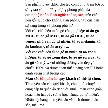
Sản phẩm tủ áo được chế tác công phu, tỉ mỉ bởi óc
sáng tạo và trí tưởng tượng phong phú của
các
nghệ nhân lành nghề chàng sơn
, trên chất
liệu gỗ giúp cho không gian phòng ngủ của bạn
sự sang trọng và phong phú hơn.
Với các chất liệu tủ áo gỗ công nghiệp:
tủ áo gỗ
MDF
,
tủ áo gỗ MFC
,
tủ áo gỗ HDF , tủ áo
veneer phủ vân gỗ tự nhiên, tủ áo melamin, tủ
áo laminate, tủ áo acrylic...
Với các chất liệu tủ áo gỗ tự nhiên:
tủ áo xoan
hương,
tủ áo gỗ xoan đào
,
tủ áo gỗ sồi nga , tủ
áo gỗ sồi mỹ…
với những đường vân đẹp,gỗ
chuẩn 100% và được hoàn thiện bằng sơn PU hoặc
đánh vecni chất lượng cao .
Màu sắc
tủ quần
áo
quý khách có thể tự chọn.
Theo yêu cầu của quý khách, chúng tôi chuyên
cung cấp tủ quần áo đẹp với nhiều màu cánh gián
hoặc màu hạt dẻ , sơn trắng…(màu gỗ tự nhiên).
Nhận đặt hàng theo yêu cầu về kích thước, màu
sắc, mẫu mã…