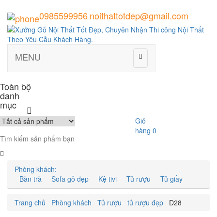
0985599956
noithattotdep@gmail.com
MENU
Toàn bộ
danh
mục
Giỏ
hàng
0
Phòng khách:
Bàn trà
Sofa gỗ đẹp
Kệ tivi
Tủ rượu
Tủ giầy
Trang chủ
Phòng khách
Tủ rượu
tủ rượu đẹp
D28