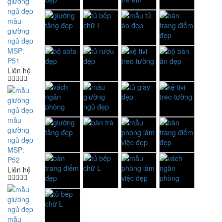
mẫu
giường
ngủ đẹp
MSP:
P51
Liên hệ
mẫu
giường
ngủ đẹp
MSP:
P52
Liên hệ
mẫu