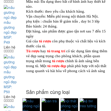
Mẫu mã: Đa dạng theo bất cứ hình ảnh hay thiết kế
nào.
Kích thước: theo yêu cầu khách hàng.
Vận chuyển: Miễn phí trong nội thành Hà Nội.
phụ kiện : chuẩn bản lề giảm trấn , day bi 3 lớp
mẫu
Bảo hành: 24 tháng.
giường
Đặt hàng, sản phẩm được giao tận nơi sau 7 đến 15
ngủ đẹp
ngày
MSP:
Giá của
tủ rượu
còn phụ thuộc và chất liệu và kích
P49
thước của tủ.
Liên hệ
Tủ rượu
hay
tủ trang trí
có tác dụng làm tăng thêm
vẻ đẹp sang trọng cho phòng khách, phần quan
trọng nhất trong
tủ rượu
chính là ánh sáng bên
trong tủ. Một
tủ rượu
đẹp
phải phù hợp với nội thất
xung quanh và hài hòa về phong cách và ánh sáng
mẫu
giường
ngủ đẹp
MSP:
Sản phẩm cùng loại
P50
Liên hệ