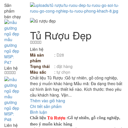
Sản
phẩm
bán chạy
Tủ Rượu Đẹp
mẫu
giường
Liên hệ
ngủ đẹp
Mã sản
:
D28
MSP:
phẩm
P47
Trạng thái
:
đặt hàng
Liên hệ
Màu sắc
:
tự chọn
Chất liệu Tủ Rượu :Gỗ tự nhiên, gỗ công nghiệp,
theo ý muốn khác hàng Mẫu mã: Đa dạng theo bất
cứ hình ảnh hay thiết kế nào. Kích thước: theo yêu
cầu khách hàng. Vận...
mẫu
Thêm vào giỏ hàng
giường
Chi tiết sản phẩm
ngủ đẹp
Bình luận
MSP:
Chất liệu
Tủ Rượu
:Gỗ tự nhiên, gỗ công nghiệp,
P48
theo ý muốn khác hàng
Liên hệ