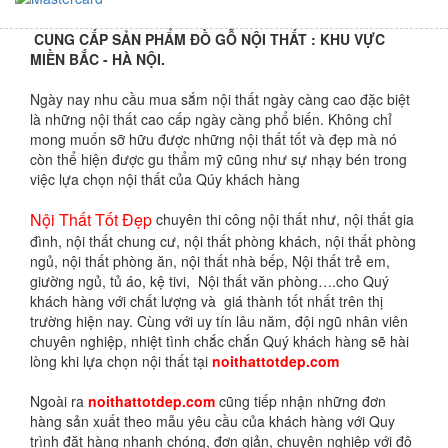
CUNG CẤP SẢN PHẨM ĐỒ GỖ NỘI THẤT : KHU VỰC
MIỀN BẮC - HÀ NỘI.
Ngày nay nhu cầu mua sắm nội thất ngày càng cao đặc biệt
là những nội thất cao cấp ngày càng phổ biến. Không chỉ
mong muốn sỡ hữu được những nội thất tốt và đẹp mà nó
còn thể hiện được gu thẩm mỹ cũng như sự nhạy bén trong
việc lựa chọn nội thất của Qúy khách hàng
Nội Thất Tốt Đẹp
chuyên thi công nội thất như, nội thất gia
đình, nội thất chung cư, nội thất phòng khách, nội thất phòng
ngủ, nội thất phòng ăn, nội thất nhà bếp, Nội thất trẻ em,
giường ngủ, tủ áo, kệ tivi, Nội thất văn phòng….cho Quý
khách hàng với chất lượng và giá thành tốt nhất trên thị
trường hiện nay. Cùng với uy tín lâu năm, đội ngũ nhân viên
chuyên nghiệp, nhiệt tình chắc chắn Quý khách hàng sẽ hài
lòng khi lựa chọn nội thất tại
noithattotdep.com
Ngoài ra
noithattotdep.com
cũng tiếp nhận những đơn
hàng sản xuất theo mẫu yêu cầu của khách hàng với Quy
trình đặt hàng nhanh chóng, đơn giản, chuyên nghiệp với độ