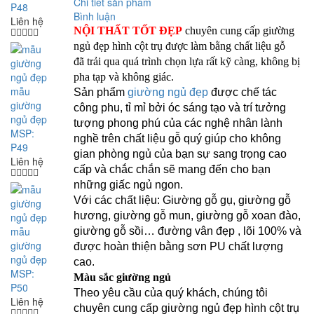
Chi tiết sản phẩm
P48
Bình luận
Liên hệ
NỘI THẤT TỐT ĐẸP
chuyên cung cấp
giường
ngủ đẹp hình cột trụ
được làm bằng chất liệu gỗ
đã trải qua quá trình chọn lựa rất kỹ càng, không bị
pha tạp và không giác.
mẫu
Sản phẩm
giường ngủ đẹp
được chế tác
giường
công phu, tỉ mỉ bởi óc sáng tạo và trí tưởng
ngủ đẹp
tượng phong phú của các nghệ nhân lành
MSP:
nghề trên chất liệu gỗ quý giúp cho không
P49
gian phòng ngủ của bạn sự sang trọng cao
Liên hệ
cấp và chắc chắn sẽ mang đến cho bạn
những giấc ngủ ngon.
Với các chất liệu: Giường gỗ gụ, giường gỗ
hương, giường gỗ mun, giường gỗ xoan đào,
mẫu
giường gỗ sồi… đường vân đẹp , lõi 100% và
giường
được hoàn thiện bằng sơn PU chất lượng
ngủ đẹp
cao.
MSP:
Màu sắc giường ngủ
P50
Theo yêu cầu của quý khách, chúng tôi
Liên hệ
chuyên cung cấp giường ngủ đẹp hình cột trụ