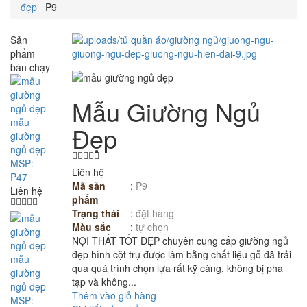
đẹp
P9
Sản
phẩm
bán chạy
Mẫu Giường Ngủ
mẫu
Đẹp
giường
ngủ đẹp
MSP:
Liên hệ
P47
Mã sản
:
P9
Liên hệ
phẩm
Trạng thái
:
đặt hàng
Màu sắc
:
tự chọn
NỘI THẤT TỐT ĐẸP chuyên cung cấp giường ngủ
đẹp hình cột trụ được làm bằng chất liệu gỗ đã trải
mẫu
qua quá trình chọn lựa rất kỹ càng, không bị pha
giường
tạp và không...
ngủ đẹp
Thêm vào giỏ hàng
MSP: