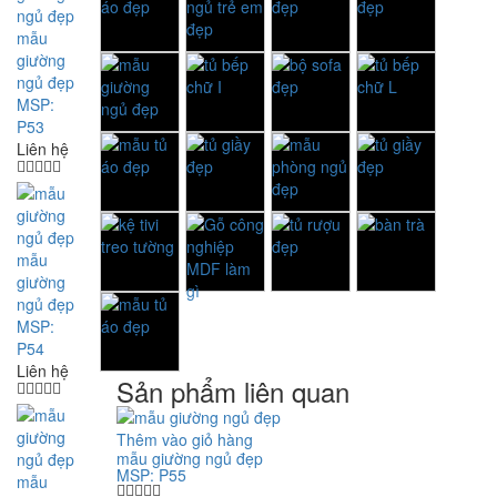
mẫu
giường
ngủ đẹp
MSP:
P53
Liên hệ
mẫu
giường
ngủ đẹp
MSP:
P54
Liên hệ
Sản phẩm liên quan
Thêm vào giỏ hàng
mẫu giường ngủ đẹp
MSP: P55
mẫu