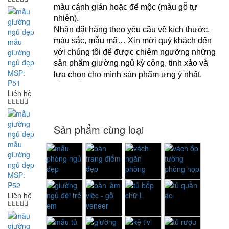
màu cánh gián hoặc để mộc (màu gỗ tự
nhiên).
Nhận đặt hàng theo yêu cầu về kích thước,
màu sắc, mẫu mã… Xin mời quý khách đến
mẫu
giường
với chúng tôi để được chiêm ngưỡng những
ngủ đẹp
sản phẩm giường ngủ kỳ công, tinh xảo và
MSP:
lựa chọn cho mình sản phẩm ưng ý nhất.
P51
Liên hệ
Sản phẩm cùng loại
mẫu
giường
ngủ đẹp
MSP:
P52
Liên hệ