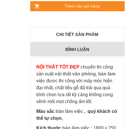
Thêm vào giỏ hàng
CHI TIẾT SẢN PHẨM
BÌNH LUẬN
NỘI THẤT TỐT ĐẸP
chuyên thi công
sản xuất
nội thất văn phòng
,
bàn làm
việc
được thi công với máy móc hiện
đại nhất, chất liệu gỗ đã trải qua quá
trình chọn lựa rất kỹ càng không cong
vênh mối mọt chống ẩm tốt.
Màu sắc
bàn làm việc
, quý khách có
thể tự chọn.
Kích thước
bàn làm việc
:
1800 x 750