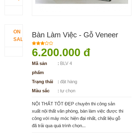
ON
Bàn Làm Việc - Gỗ Veneer
SALE
6.200.000 đ
Mã sản
:
BLV 4
phẩm
Trạng thái
:
đặt hàng
Màu sắc
:
tự chọn
NỘI THẤT TỐT ĐẸP chuyên thi công sản
xuất nội thất văn phòng, bàn làm việc được thi
công với máy móc hiện đại nhất, chất liệu gỗ
đã trải qua quá trình chọn...