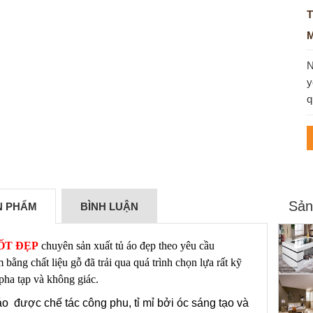
T
M
N
y
q
Sản
ẢN PHẨM
BÌNH LUẬN
ỐT ĐẸP
chuyên sản xuất tủ áo đẹp theo yêu cầu
 bằng chất liệu gỗ đã trải qua quá trình chọn lựa rất kỹ
pha tạp và không giác.
o được chế tác công phu, tỉ mỉ bởi óc sáng tạo và