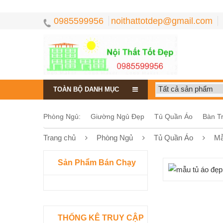
0985599956
noithattotdep@gmail.com
TOÀN BỘ DANH MỤC
Phòng Ngủ:
Giường Ngủ Đẹp
Tủ Quần Áo
Bàn T
Trang chủ
Phòng Ngủ
Tủ Quần Áo
Mẫ
Sản Phẩm Bán Chạy
THỐNG KÊ TRUY CẬP