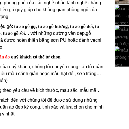
ng phong phú của các nghệ nhân lành nghề chàng
t liệu gỗ quý giúp cho không gian phòng ngủ của
rọng.
iệu gỗ:
tủ áo gỗ gụ
,
tủ áo gỗ hương
,
tủ áo gỗ dổi
,
tủ
o
,
tủ áo gỗ sồi
… với những đường vân đẹp,gỗ
à được hoàn thiện bằng sơn PU hoặc đánh vecni
o .
ần áo
quý khách có thể tự chọn.
của quý khách, chúng tôi chuyên cung cấp tủ quần
iều màu cánh gián hoặc màu hạt dẻ , sơn trắng…
iên).
g theo yêu cầu về kích thước, màu sắc, mẫu mã…
khách đến với chúng tôi để được sử dụng những
uần áo đẹp kỳ công, tinh xảo và lựa chọn cho mình
 ý nhất.