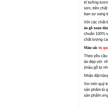
trí tưởng tượ
sơn, trên chấ
bạn sự sang t
Với các chất l
áo gỗ xoan đà
chuẩn 100% v
chất lượng ca
Màu sắc
tủ qu
Theo yêu cầu 
áo đẹp với nh
(màu gỗ tự nh
Nhận đặt hàn
Xin mời quý 
sản phẩm tủ q
sản phẩm ưng