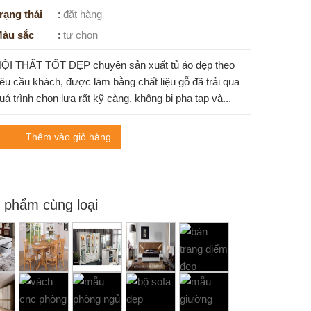
rạng thái
:
đặt hàng
àu sắc
:
tự chọn
ỘI THẤT TỐT ĐẸP chuyên sản xuất tủ áo đẹp theo
êu cầu khách, được làm bằng chất liệu gỗ đã trải qua
uá trình chọn lựa rất kỹ càng, không bị pha tạp và...
Thêm vào giỏ hàng
 phẩm cùng loại