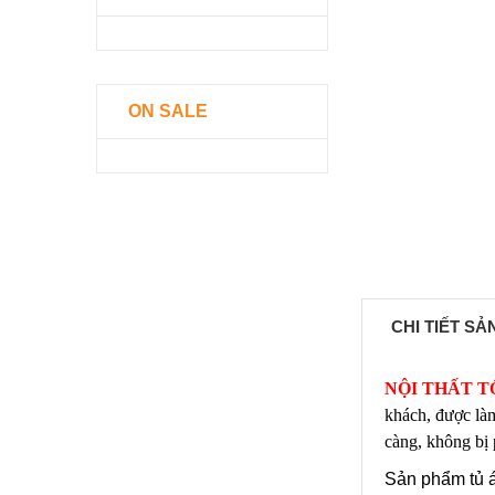
ON SALE
CHI TIẾT S
NỘI THẤT T
khách,
được làm
càng, không bị 
Sản phẩm tủ á