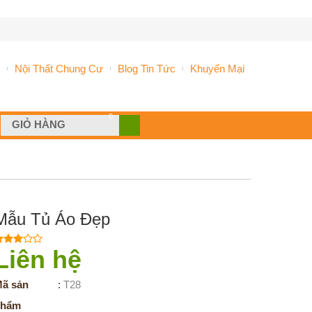
Nội Thất Chung Cư
Blog Tin Tức
Khuyến Mại
0
GIỎ HÀNG
Mẫu Tủ Áo Đẹp
Liên hệ
ã sản
:
T28
phẩm