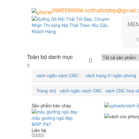
0985599956
noithattotdep@gmail
ME
G
Toàn bộ danh mục
vách ngăn-vách CNC:
vách trang tri ngăn phòng
Trang chủ
vách ngăn-vách CNC
vách CNC hoa v
Sản phẩm bán chạy
mẫu giường ngủ đẹp
MSP: P47
Liên hệ