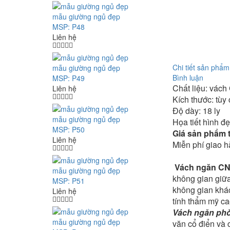
mẫu giường ngủ đẹp
MSP: P48
Liên hệ
Chi tiết sản phẩm
mẫu giường ngủ đẹp
Bình luận
MSP: P49
Chất liệu: vách
Liên hệ
Kích thước: tùy
Độ dày: 18 ly
mẫu giường ngủ đẹp
Họa tiết hình đ
MSP: P50
Giá sản phẩm t
Liên hệ
Miễn phí giao h
Vách ngăn C
mẫu giường ngủ đẹp
không gian giữa
MSP: P51
không gian khác 
Liên hệ
tính thẩm mỹ ca
Vách ngăn ph
mẫu giường ngủ đẹp
văn cổ điển và