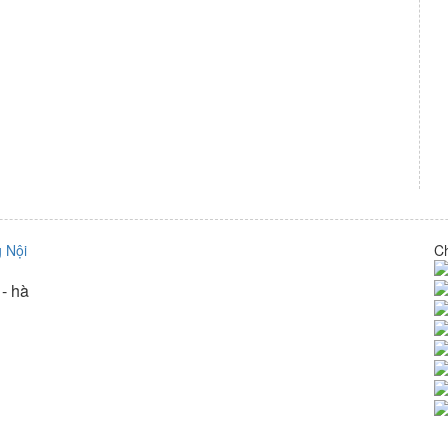
C
 - hà