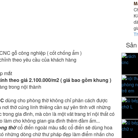
M
Ch
Kí
dà
gi
T
Sản
 CNC gỗ công nghiệp ( cốt chống ẩm )
 chỉnh theo yêu cầu của khách hàng
ẹp mắt
ính theo giá 2.100.000/m2 ( giá bao gồm khung )
àng trong nội thành
NC
dùng cho phòng thờ không chỉ phân cách được
 nơi thờ cúng linh thiêng cần sự yên tĩnh với những
trong gia đình, mà còn là một vât trang trí nội thất có
o làm cho không gian gia đình thêm đầm ấm...
òng thờ
cổ điển ngoài màu sắc cổ điển sẽ dùng hoa
 có những dòng chữ thư pháp đẹp làm điểm nhấn cho