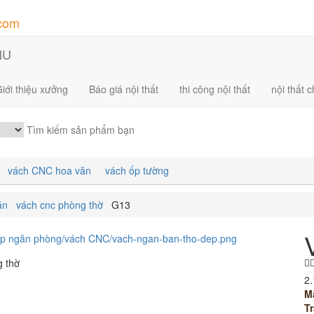
.com
NU
iới thiệu xưởng
Báo giá nội thất
thi công nội thất
nội thất 
vách CNC hoa văn
vách ốp tường
ăn
vách cnc phòng thờ
G13
2.
M
Tr