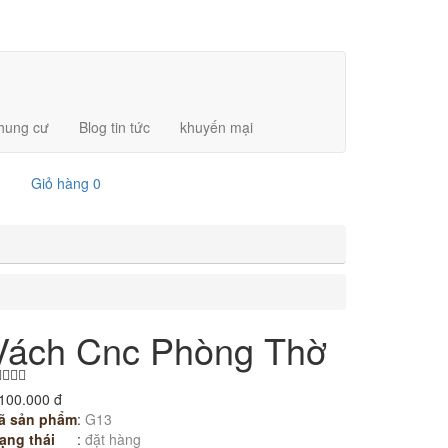
chung cư
Blog tin tức
khuyến mại
Giỏ hàng
0
Vách Cnc Phòng Thờ
100.000 đ
ã sản phẩm
:
G13
ạng thái
:
đặt hàng