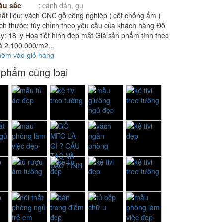
àu sắc
:
cánh dán, gụ
ất liệu: vách CNC gỗ công nghiệp ( cốt chống ẩm )
ch thước: tùy chỉnh theo yêu cầu của khách hàng Độ
y: 18 ly Họa tiết hình đẹp mắt Giá sản phẩm tính theo
á 2.100.000/m2...
hêm vào giỏ hàng
 phẩm cùng loại