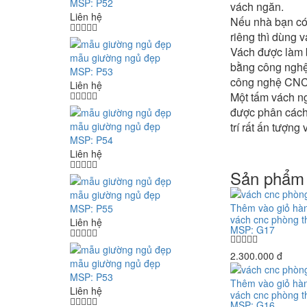
MSP: P52
vách ngăn.
Liên hệ
Nếu nhà bạn có
riêng thì dùng 
Vách được làm b
mẫu giường ngủ đẹp
bằng công nghệ
MSP: P53
công nghệ CNC 
Liên hệ
Một tấm vách ng
được phân cách 
mẫu giường ngủ đẹp
trí rất ấn tượng
MSP: P54
Liên hệ
Sản phẩm 
mẫu giường ngủ đẹp
Thêm vào giỏ hà
MSP: P55
vách cnc phòng t
Liên hệ
MSP: G17
2.300.000 đ
mẫu giường ngủ đẹp
MSP: P53
Thêm vào giỏ hà
Liên hệ
vách cnc phòng t
MSP: G16