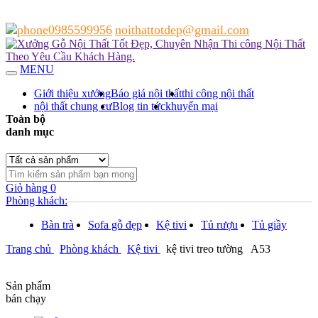
0985599956
noithattotdep@gmail.com
MENU
Giới thiệu xưởng
Báo giá nội thất
thi công nội thất
nội thất chung cư
Blog tin tức
khuyến mại
Toàn bộ
danh mục
Giỏ hàng
0
Phòng khách:
Bàn trà
Sofa gỗ đẹp
Kệ tivi
Tủ rượu
Tủ giầy
Trang chủ
Phòng khách
Kệ tivi
kệ tivi treo tường
A53
Sản phẩm
bán chạy