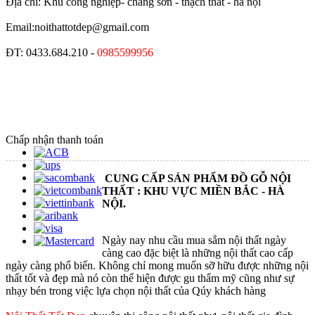
Địa chỉ: Khu công nghiệp- chàng sơn - thạch thất - hà nội
Email:noithattotdep@gmail.com
ĐT: 0433.684.210 -
0985599956
Chấp nhận thanh toán
CUNG CẤP SẢN PHẨM ĐỒ GỖ NỘI
THẤT : KHU VỰC MIỀN BẮC - HÀ
NỘI.
Ngày nay nhu cầu mua sắm nội thất ngày
càng cao đặc biệt là những nội thất cao cấp
ngày càng phổ biến. Không chỉ mong muốn sỡ hữu được những nội
thất tốt và đẹp mà nó còn thể hiện được gu thẩm mỹ cũng như sự
nhạy bén trong việc lựa chọn nội thất của Qúy khách hàng