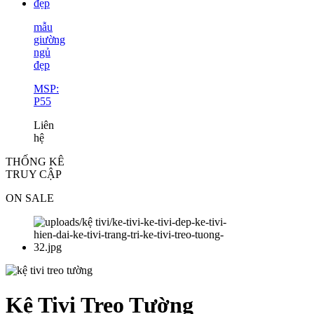
mẫu
giường
ngủ
đẹp
MSP:
P55
Liên
hệ
THỐNG KÊ
TRUY CẬP
ON SALE
Kệ Tivi Treo Tường