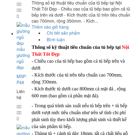
Thông số kỹ thuật tiêu chuẩn của tủ bếp tại Nội
Thất Tốt Đẹp - Chiều cao của tủ bếp bao gồm cả tủ
bếp trên và dưới - Kích thước của tủ trên tiêu chuẩn
cao 700mm, rộng 350mm. - Kích...
Thêm vào giỏ hàng
Chi tiết sản phẩm
Bình luận
Thông số kỹ thuật tiêu chuẩn của tủ bếp tại
Nội
mẫu
Thất Tốt Đẹp
giường
ngủ
- Chiều cao của tủ bếp bao gồm cả tủ bếp trên và
đẹp
dưới
- Kích thước của tủ trên tiêu chuẩn cao 700mm,
MSP:
P48
rộng 350mm.
- Kích thước tủ dưới cao 800mm cả mặt đá , rộng
Liên
600 mm (bao gồm cả phần mặt đá).
hệ
- Trong quá trình sản xuất nếu tủ bếp trên + tủ bếp
dưới vượt mức tiêu chuẩn như trên sẽ tính chi phí
phát sinh tùy theo khối lượng phát sinh và thiết kế
của sản phẩm tủ bếp.
- Thùng tủ + cánh tủ dày 18mm, tất cả chất liệu gỗ