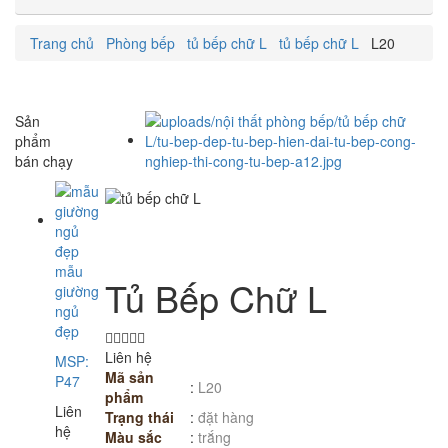
Trang chủ
Phòng bếp
tủ bếp chữ L
tủ bếp chữ L
L20
Sản
phẩm
bán chạy
mẫu
Tủ Bếp Chữ L
giường
ngủ
đẹp
Liên hệ
MSP:
Mã sản
P47
:
L20
phẩm
Liên
Trạng thái
:
đặt hàng
hệ
Màu sắc
:
trắng