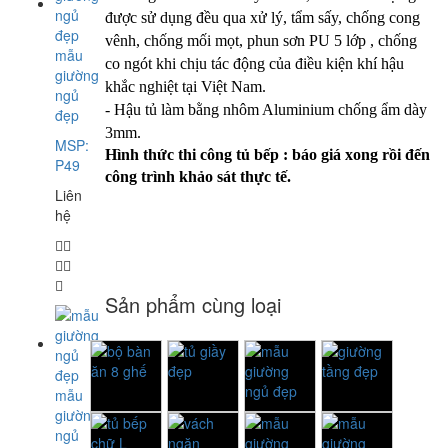
được sử dụng đều qua xử lý, tẩm sấy, chống cong
vênh, chống mối mọt, phun sơn PU 5 lớp , chống
mẫu
co ngót khi chịu tác động của điều kiện khí hậu
giường
khắc nghiệt tại Việt Nam.
ngủ
- Hậu tủ làm bằng nhôm Aluminium chống ẩm dày
đẹp
3mm.
MSP:
Hình thức thi công tủ bếp : báo giá xong rồi đến
P49
công trình khảo sát thực tế.
Liên
hệ
Sản phẩm cùng loại
mẫu
giường
ngủ