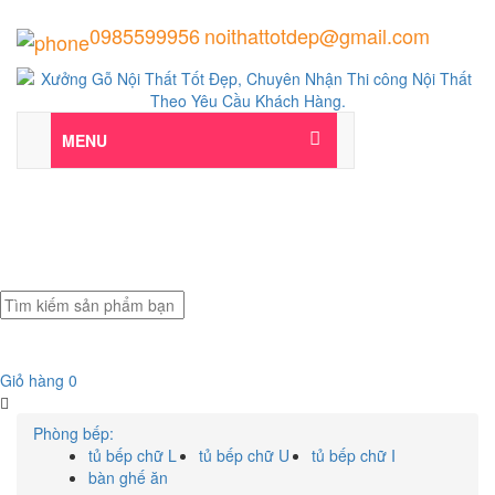
0985599956
noithattotdep@gmail.com
MENU
Toàn bộ danh mục
Giỏ hàng
0
Phòng bếp:
tủ bếp chữ L
tủ bếp chữ U
tủ bếp chữ I
bàn ghế ăn