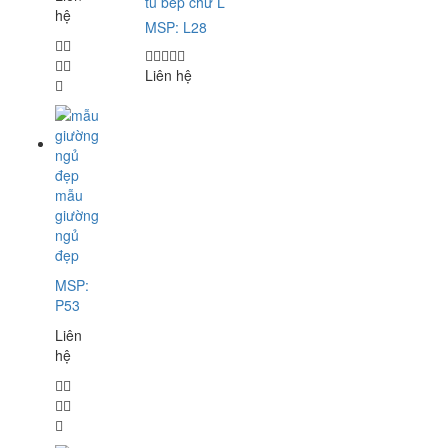
tủ bếp chữ L
hệ
MSP: L28
Liên hệ
mẫu
giường
ngủ
đẹp
MSP:
P53
Liên
hệ