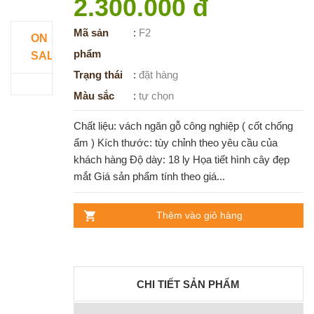
2.300.000 đ
Mã sản
:
F2
ON
phẩm
SALE
Trạng thái
:
đặt hàng
Màu sắc
:
tự chọn
Chất liệu: vách ngăn gỗ công nghiệp ( cốt chống
ẩm ) Kích thước: tùy chỉnh theo yêu cầu của
khách hàng Độ dày: 18 ly Họa tiết hình cây đẹp
mắt Giá sản phẩm tính theo giá...
Thêm vào giỏ hàng
CHI TIẾT SẢN PHẨM