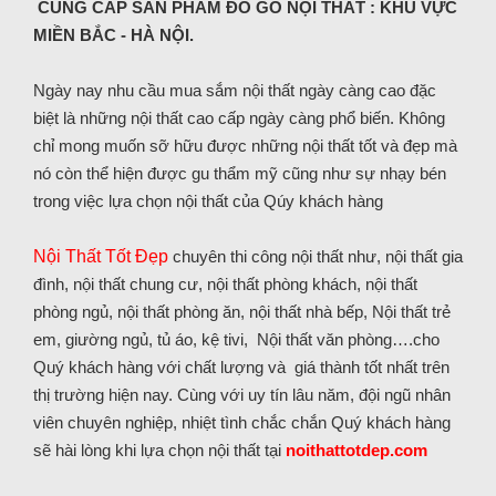
CUNG CẤP SẢN PHẨM ĐỒ GỖ NỘI THẤT : KHU VỰC
MIỀN BẮC - HÀ NỘI.
Ngày nay nhu cầu mua sắm nội thất ngày càng cao đặc
biệt là những nội thất cao cấp ngày càng phổ biến. Không
chỉ mong muốn sỡ hữu được những nội thất tốt và đẹp mà
nó còn thể hiện được gu thẩm mỹ cũng như sự nhạy bén
trong việc lựa chọn nội thất của Qúy khách hàng
Nội Thất Tốt Đẹp
chuyên thi công nội thất như, nội thất gia
đình, nội thất chung cư, nội thất phòng khách, nội thất
phòng ngủ, nội thất phòng ăn, nội thất nhà bếp, Nội thất trẻ
em, giường ngủ, tủ áo, kệ tivi, Nội thất văn phòng….cho
Quý khách hàng với chất lượng và giá thành tốt nhất trên
thị trường hiện nay. Cùng với uy tín lâu năm, đội ngũ nhân
viên chuyên nghiệp, nhiệt tình chắc chắn Quý khách hàng
sẽ hài lòng khi lựa chọn nội thất tại
noithattotdep.com