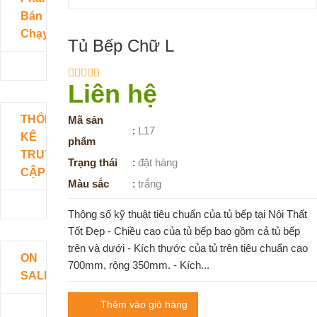
Bán
Chạy
Tủ Bếp Chữ L
Liên hệ
THỐNG
Mã sản
:
L17
KÊ
phẩm
TRUY
Trạng thái
:
đặt hàng
CẬP
Màu sắc
:
trắng
Thông số kỹ thuật tiêu chuẩn của tủ bếp tại Nội Thất
Tốt Đẹp - Chiều cao của tủ bếp bao gồm cả tủ bếp
trên và dưới - Kích thước của tủ trên tiêu chuẩn cao
ON
700mm, rộng 350mm. - Kích...
SALE
Thêm vào giỏ hàng