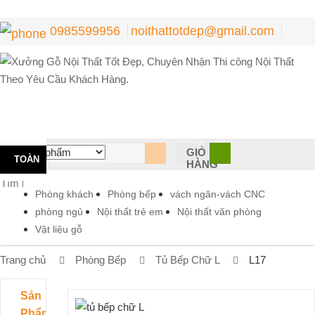
0985599956
noithattotdep@gmail.com
0
GIỎ
TOÀN
HÀNG
BỘ
Phòng khách
Phòng bếp
vách ngăn-vách CNC
phòng ngủ
Nội thất trẻ em
Nội thất văn phòng
DANH
Vật liệu gỗ
MỤC
Trang chủ
Phòng Bếp
Tủ Bếp Chữ L
L17
Sản
Phẩm