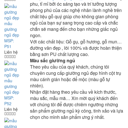
phu, tỉ mỉ bởi óc sáng tạo và trí tưởng tượng
phong phú của các nghệ nhân lành nghề trên
chất liệu gỗ quý giúp cho không gian phòng
ngủ của bạn sự sang trọng cao cấp và chắc
mẫu
chắn sẽ mang đến cho bạn những giấc ngủ
giường
ngủ đẹp
ngon.
MSP:
Với các chất liệu: Gỗ gụ, gỗ hương, gỗ mun…
P51
đường vân đẹp , lõi 100% và được hoàn thiện
Liên hệ
bằng sơn PU chất lượng cao.
Màu sắc giường ngủ
Theo yêu cầu của quý khách, chúng tôi
chuyên cung cấp giường ngủ đẹp hình cột trụ
màu cánh gián hoặc để mộc (màu gỗ tự
mẫu
nhiên).
giường
Nhận đặt hàng theo yêu cầu về kích thước,
ngủ đẹp
MSP:
màu sắc, mẫu mã… Xin mời quý khách đến
P52
với chúng tôi để được chiêm ngưỡng những
Liên hệ
sản phẩm giường ngủ kỳ công, tinh xảo và lựa
chọn cho mình sản phẩm ưng ý nhất.