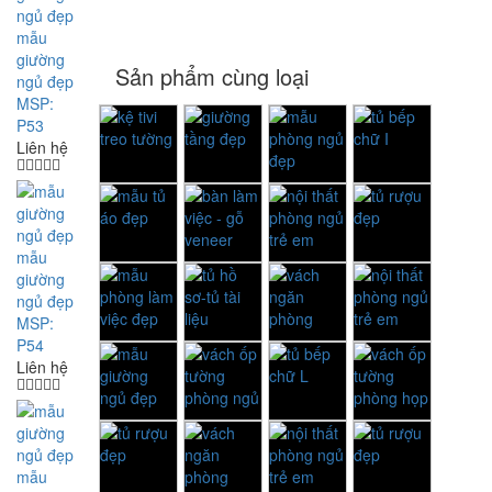
mẫu
giường
Sản phẩm cùng loại
ngủ đẹp
MSP:
P53
Liên hệ
mẫu
giường
ngủ đẹp
MSP:
P54
Liên hệ
mẫu