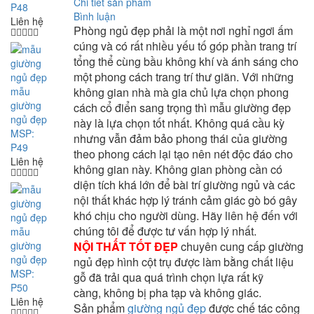
Chi tiết sản phẩm
P48
Bình luận
Liên hệ
Phòng ngủ đẹp phải là một nơi nghỉ ngơi ấm
cúng và có rất nhiều yếu tố góp phần trang trí
tổng thể cùng bầu không khí và ánh sáng cho
một phong cách trang trí thư giãn. Với những
mẫu
không gian nhà mà gia chủ lựa chọn phong
giường
cách cổ điển sang trọng thì mẫu giường đẹp
ngủ đẹp
này là lựa chọn tốt nhất. Không quá cầu kỳ
MSP:
nhưng vẫn đảm bảo phong thái của giường
P49
theo phong cách lại tạo nên nét độc đáo cho
Liên hệ
không gian này. Không gian phòng cần có
diện tích khá lớn để bài trí giường ngủ và các
nội thất khác hợp lý tránh cảm giác gò bó gây
khó chịu cho người dùng. Hãy liên hệ đến với
chúng tôi để được tư vấn hợp lý nhất.
mẫu
giường
NỘI THẤT TỐT ĐẸP
chuyên cung cấp
giường
ngủ đẹp
ngủ đẹp hình cột trụ
được làm bằng chất liệu
MSP:
gỗ đã trải qua quá trình chọn lựa rất kỹ
P50
càng, không bị pha tạp và không giác.
Liên hệ
Sản phẩm
giường ngủ đẹp
được chế tác công