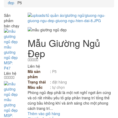
đẹp
P5
Sản
phẩm
bán chạy
Mẫu Giường Ngủ
mẫu
Đẹp
giường
ngủ đẹp
MSP:
Liên hệ
P47
Mã sản
:
P5
Liên hệ
phẩm
Trạng thái
:
đặt hàng
Màu sắc
:
tự chọn
Phòng ngủ đẹp phải là một nơi nghỉ ngơi ấm cúng
và có rất nhiều yếu tố góp phần trang trí tổng thể
mẫu
cùng bầu không khí và ánh sáng cho một phong
giường
cách trang trí...
ngủ đẹp
Thêm vào giỏ hàng
MSP: