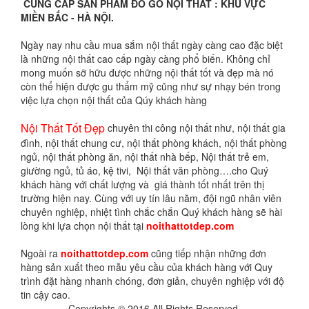
CUNG CẤP SẢN PHẨM ĐỒ GỖ NỘI THẤT : KHU VỰC
MIỀN BẮC - HÀ NỘI.
Ngày nay nhu cầu mua sắm nội thất ngày càng cao đặc biệt
là những nội thất cao cấp ngày càng phổ biến. Không chỉ
mong muốn sỡ hữu được những nội thất tốt và đẹp mà nó
còn thể hiện được gu thẩm mỹ cũng như sự nhạy bén trong
việc lựa chọn nội thất của Qúy khách hàng
Nội Thất Tốt Đẹp
chuyên thi công nội thất như, nội thất gia
đình, nội thất chung cư, nội thất phòng khách, nội thất phòng
ngủ, nội thất phòng ăn, nội thất nhà bếp, Nội thất trẻ em,
giường ngủ, tủ áo, kệ tivi, Nội thất văn phòng….cho Quý
khách hàng với chất lượng và giá thành tốt nhất trên thị
trường hiện nay. Cùng với uy tín lâu năm, đội ngũ nhân viên
chuyên nghiệp, nhiệt tình chắc chắn Quý khách hàng sẽ hài
lòng khi lựa chọn nội thất tại
noithattotdep.com
Ngoài ra
noithattotdep.com
cũng tiếp nhận những đơn
hàng sản xuất theo mẫu yêu cầu của khách hàng với Quy
trình đặt hàng nhanh chóng, đơn giản, chuyên nghiệp với độ
tin cậy cao.
Copyrights © 2016 All Rights Reserved.