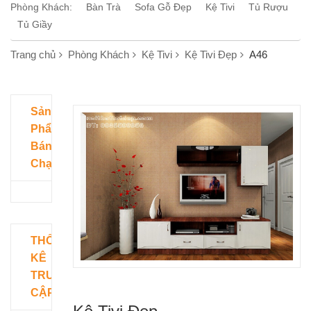
Phòng Khách:
Bàn Trà
Sofa Gỗ Đẹp
Kệ Tivi
Tủ Rượu
Tủ Giầy
Trang chủ
Phòng Khách
Kệ Tivi
Kệ Tivi Đẹp
A46
Sản
Phẩm
Bán
Chạy
THỐNG
KÊ
TRUY
CẬP