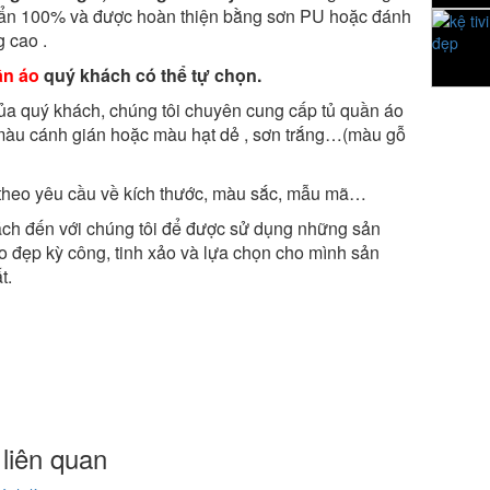
ẩn 100% và được hoàn thiện bằng sơn PU hoặc đánh
g cao .
ần áo
quý khách có thể tự chọn.
ủa quý khách, chúng tôi chuyên cung cấp tủ quần áo
màu cánh gián hoặc màu hạt dẻ , sơn trắng…(màu gỗ
theo yêu cầu về kích thước, màu sắc, mẫu mã…
ách đến với chúng tôi để được sử dụng những sản
 đẹp kỳ công, tinh xảo và lựa chọn cho mình sản
t.
liên quan