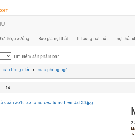
.com
NU
iới thiệu xưởng
Báo giá nội thất
thi công nội thất
nội thất 
bàn trang điểm
mẫu phòng ngủ
T19
2.
M
Tr