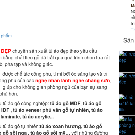
M
N
cầ
tr
T
n phẩm
Sản
 ĐẸP
chuyên sản xuất tủ áo đẹp theo yêu cầu
 bằng chất liệu gỗ đã trải qua quá trình chọn lựa rất
bị pha tạp và không giác.
được chế tác công phu, tỉ mỉ bởi óc sáng tạo và trí
ong phú của các
nghệ nhân lành nghề chàng sơn
,
gỗ giúp cho không gian phòng ngủ của bạn sự sang
 phú hơn.
ệu tủ áo gỗ công nghiệp:
tủ áo gỗ MDF
,
tủ áo gỗ
HDF , tủ áo veneer phủ vân gỗ tự nhiên, tủ áo
laminate, tủ áo acrylic...
u tủ áo gỗ tự nhiên:
tủ áo xoan hương,
tủ áo gỗ
o gỗ sồi nga , tủ áo gỗ sồi mỹ…
với những đường