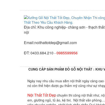
Địa chỉ: Khu công nghiệp- chàng sơn - thạch thất
nội
Email:noithattotdep@gmail.com
ĐT: 0433.684.210 -
0985599956
CUNG CẤP SẢN PHẨM ĐỒ GỖ NỘI THẤT : KHU V
Ngày nay nhu cầu mua sắm nội thất ngày càng cao đ
nó còn thể hiện được gu thẩm mỹ cũng như sự nhạy 
Nội Thất Tốt Đẹp
chuyên thi công nội thất như, nội
em, giường ngủ, tủ áo, kệ tivi, Nội thất văn phòng…
viên chuyên nghiệp, nhiệt tình chắc chắn Quý khách 