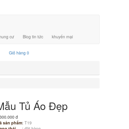
chung cư
Blog tin tức
khuyến mại
Giỏ hàng
0
Mẫu Tủ Áo Đẹp
300.000 đ
ã sản phẩm
:
T19
ạng thái
:
đặt hàng