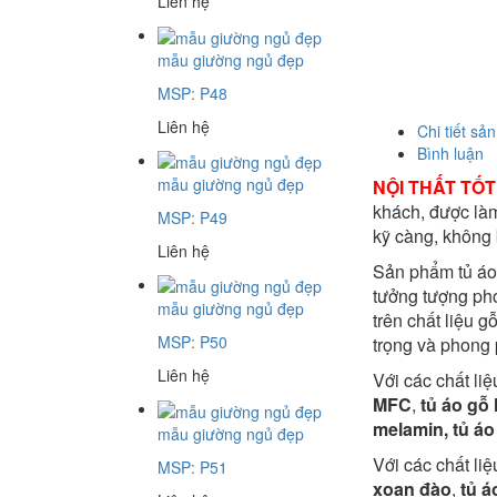
Liên hệ
mẫu giường ngủ đẹp
MSP: P48
Liên hệ
Chi tiết sả
Bình luận
mẫu giường ngủ đẹp
NỘI THẤT TỐT
khách,
được làm
MSP: P49
kỹ càng, không 
Liên hệ
Sản phẩm tủ áo 
tưởng tượng ph
mẫu giường ngủ đẹp
trên chất liệu 
MSP: P50
trọng và phong
Liên hệ
Với các chất li
MFC
,
tủ áo gỗ 
melamin, tủ áo 
mẫu giường ngủ đẹp
Với các chất liệ
MSP: P51
xoan đào
,
tủ á