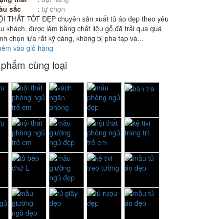
àu sắc
:
tự chọn
ỘI THẤT TỐT ĐẸP chuyên sản xuất tủ áo đẹp theo yêu
u khách, được làm bằng chất liệu gỗ đã trải qua quá
ình chọn lựa rất kỹ càng, không bị pha tạp và...
hêm vào giỏ hàng
 phẩm cùng loại