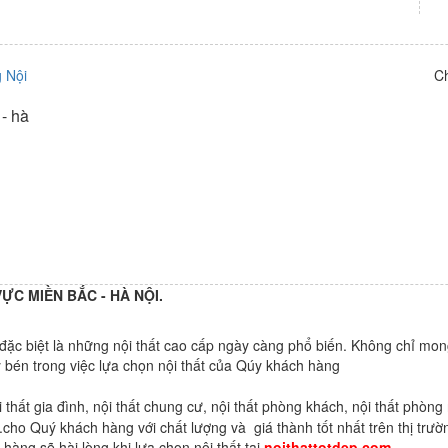
C
 - hà
ỰC MIỀN BẮC - HÀ NỘI.
ặc biệt là những nội thất cao cấp ngày càng phổ biến. Không chỉ mo
bén trong việc lựa chọn nội thất của Qúy khách hàng
 thất gia đình, nội thất chung cư, nội thất phòng khách, nội thất phòng 
.cho Quý khách hàng với chất lượng và giá thành tốt nhất trên thị trườ
hàng sẽ hài lòng khi lựa chọn nội thất tại
noithattotdep.com