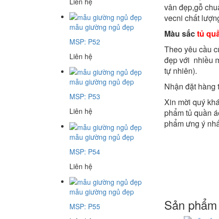
Liên hệ
vân đẹp,gỗ chu
vecni chất lượn
mẫu giường ngủ đẹp
Màu sắc
tủ qu
MSP: P52
Theo yêu cầu c
Liên hệ
đẹp với nhiều 
tự nhiên).
mẫu giường ngủ đẹp
Nhận đặt hàng 
MSP: P53
Xin mời quý kh
Liên hệ
phẩm tủ quần áo
phẩm ưng ý nhấ
mẫu giường ngủ đẹp
MSP: P54
Liên hệ
mẫu giường ngủ đẹp
Sản phẩm 
MSP: P55