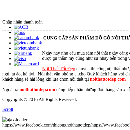
Chấp nhận thanh toán
CUNG CẤP SẢN PHẨM ĐỒ GỖ NỘI THẤT
Ngày nay nhu cầu mua sắm nội thất ngày càng c
được gu thẩm mỹ cũng như sự nhạy bén trong v
Nội Thất Tốt Đẹp
chuyên thi công nội thất như, 
ngủ, tủ áo, kệ tivi, Nội thất văn phòng….cho Quý khách hàng với chất
khách hàng sẽ hài lòng khi lựa chọn nội thất tại
noithattotdep.com
Ngoài ra
noithattotdep.com
cũng tiếp nhận những đơn hàng sản xuất
Copyrights © 2016 All Rights Reserved.
Scroll
;
https://www.facebook.com/thicongnoithattotdep/https://www.faceboo