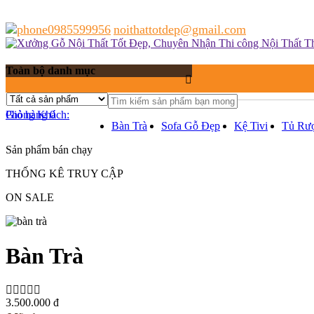
0985599956
noithattotdep@gmail.com
Toàn bộ danh mục
Giỏ hàng
Phòng Khách:
0
Bàn Trà
Sofa Gỗ Đẹp
Kệ Tivi
Tủ Rư
Sản phẩm bán chạy
THỐNG KÊ TRUY CẬP
ON SALE
Bàn Trà
3.500.000 đ