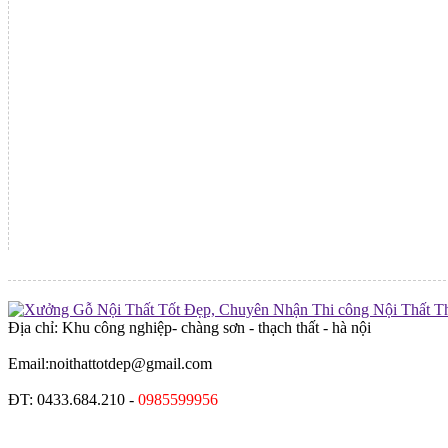
Địa chỉ: Khu công nghiệp- chàng sơn - thạch thất - hà nội
Email:noithattotdep@gmail.com
ĐT: 0433.684.210 -
0985599956