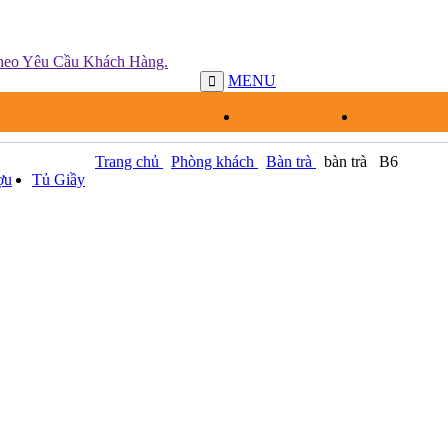
MENU
Giới Thiệu Xưởng
Báo Giá Nội 
Trang chủ
Phòng khách
Bàn trà
bàn trà
B6
ợu
Tủ Giầy