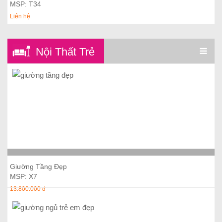
MSP: T34
Liên hệ
Nội Thất Trẻ
Em
Thêm vào giỏ hàng
Giường Tầng Đẹp
MSP: X7
13.800.000 đ